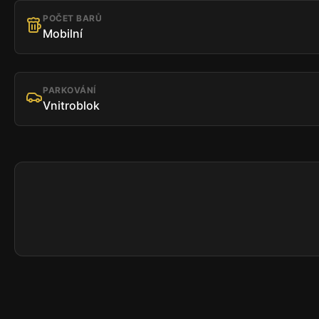
POČET BARŮ
Mobilní
PARKOVÁNÍ
Vnitroblok